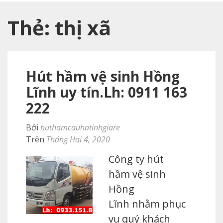
Thẻ:
thị xã
Hút hầm vệ sinh Hồng
Lĩnh uy tín.Lh: 0911 163
222
Bởi
huthamcauhatinhgiare
Trên
Tháng Hai 4, 2020
Công ty hút
hầm vệ sinh
Hồng
Lĩnh nhằm phục
vụ quý khách