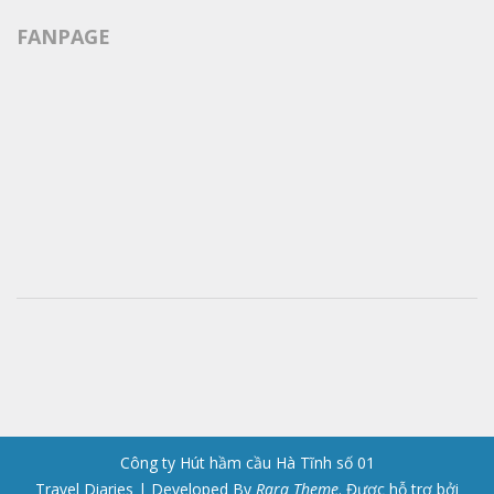
FANPAGE
Công ty Hút hầm cầu Hà Tĩnh số 01
Travel Diaries | Developed By
Rara Theme
. Được hỗ trợ bởi