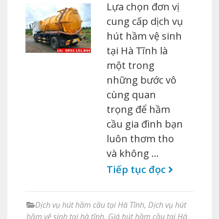
Lựa chọn đơn vị
cung cấp dịch vụ
hút hầm vệ sinh
tại Hà Tĩnh là
một trong
những bước vô
cùng quan
trọng để hầm
cầu gia đình bạn
luôn thơm tho
và không …
Tiếp tục đọc
Dịch vụ hút hầm cầu tại Hà Tĩnh
,
Dịch vụ hút
hầm vệ sinh tại hà tĩnh
,
Giá hút hầm cầu tại Hà