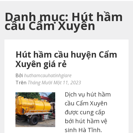
Danh mục:
Hút hầm
cầu Cẩm Xuyên
Hút hầm cầu huyện Cẩm
Xuyên giá rẻ
Bởi
huthamcauhatinhgiare
Trên
Tháng Mười Một 11, 2023
Dịch vụ hút hầm
cầu Cẩm Xuyên
được cung cấp
bới hút hầm vệ
sinh Hà Tĩnh.