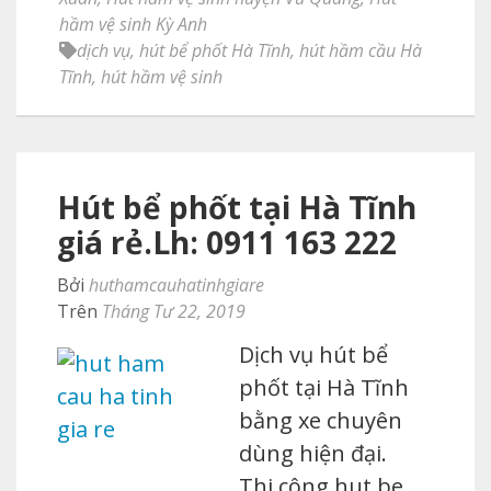
hầm vệ sinh Kỳ Anh
dịch vụ
,
hút bể phốt Hà Tĩnh
,
hút hầm cầu Hà
Tĩnh
,
hút hầm vệ sinh
Hút bể phốt tại Hà Tĩnh
giá rẻ.Lh: 0911 163 222
Bởi
huthamcauhatinhgiare
Trên
Tháng Tư 22, 2019
Dịch vụ hút bể
phốt tại Hà Tĩnh
bằng xe chuyên
dùng hiện đại.
Thi công hut be