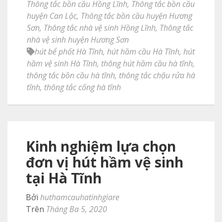
Thông tắc bồn cầu Hồng Lĩnh
,
Thông tắc bồn cầu
huyện Can Lộc
,
Thông tắc bồn cầu huyện Hương
Sơn
,
Thông tắc nhà vệ sinh Hồng Lĩnh
,
Thông tắc
nhà vệ sinh huyện Hương Sơn
hút bể phốt Hà Tĩnh
,
hút hầm cầu Hà Tĩnh
,
hút
hầm vệ sinh Hà Tĩnh
,
thông hút hầm cầu hà tĩnh
,
thông tắc bồn cầu hà tĩnh
,
thông tắc chậu rửa hà
tĩnh
,
thông tắc cống hà tĩnh
Kinh nghiệm lựa chọn
đơn vị hút hầm vệ sinh
tại Hà Tĩnh
Bởi
huthamcauhatinhgiare
Trên
Tháng Ba 5, 2020