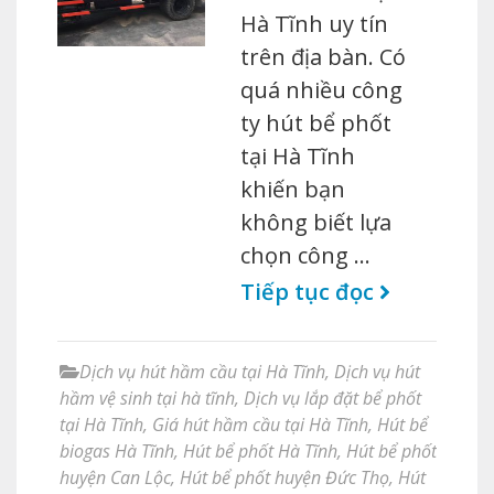
Hà Tĩnh uy tín
trên địa bàn. Có
quá nhiều công
ty hút bể phốt
tại Hà Tĩnh
khiến bạn
không biết lựa
chọn công …
Tiếp tục đọc
Dịch vụ hút hầm cầu tại Hà Tĩnh
,
Dịch vụ hút
hầm vệ sinh tại hà tĩnh
,
Dịch vụ lắp đặt bể phốt
tại Hà Tĩnh
,
Giá hút hầm cầu tại Hà Tĩnh
,
Hút bể
biogas Hà Tĩnh
,
Hút bể phốt Hà Tĩnh
,
Hút bể phốt
huyện Can Lộc
,
Hút bể phốt huyện Đức Thọ
,
Hút