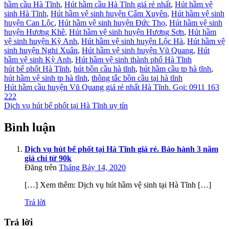
hầm cầu Hà Tĩnh
,
Hút hầm cầu Hà Tĩnh giá rẻ nhất
,
Hút hầm vệ
sinh Hà Tĩnh
,
Hút hầm vệ sinh huyện Cẩm Xuyên
,
Hút hầm vệ sinh
huyện Can Lộc
,
Hút hầm vệ sinh huyện Đức Thọ
,
Hút hầm vệ sinh
huyện Hương Khê
,
Hút hầm vệ sinh huyện Hương Sơn
,
Hút hầm
vệ sinh huyện Kỳ Anh
,
Hút hầm vệ sinh huyện Lộc Hà
,
Hút hầm vệ
sinh huyện Nghi Xuân
,
Hút hầm vệ sinh huyện Vũ Quang
,
Hút
hầm vệ sinh Kỳ Anh
,
Hút hầm vệ sinh thành phố Hà Tĩnh
hút bể phốt Hà Tĩnh
,
hút bồn cầu hà tĩnh
,
hút hầm cầu tp hà tĩnh
,
hút hầm vệ sinh tp hà tĩnh
,
thông tắc bồn cầu tại hà tĩnh
Điều
Hút hầm cầu huyện Vũ Quang giá rẻ nhất Hà Tĩnh. Gọi: 0911 163
222
hướng
Dịch vụ hút bể phốt tại Hà Tĩnh uy tín
bài
Bình luận
viết
Dịch vụ hút bể phốt tại Hà Tĩnh giá rẻ. Bảo hành 3 năm
giá chỉ từ 90k
Đăng trên
Tháng Bảy 14, 2020
[…] Xem thêm: Dịch vụ hút hầm vệ sinh tại Hà Tĩnh […]
Trả lời
Trả lời