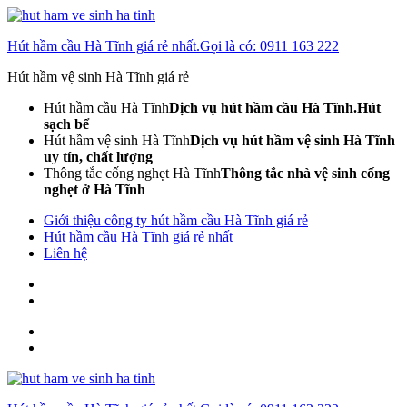
Skip
to
Hút hầm cầu Hà Tĩnh giá rẻ nhất.Gọi là có: 0911 163 222
content
(Press
Hút hầm vệ sinh Hà Tĩnh giá rẻ
Enter)
Hút hầm cầu Hà Tĩnh
Dịch vụ hút hầm cầu Hà Tĩnh.Hút
sạch bể
Hút hầm vệ sinh Hà Tĩnh
Dịch vụ hút hầm vệ sinh Hà Tĩnh
uy tín, chất lượng
Thông tắc cống nghẹt Hà Tĩnh
Thông tắc nhà vệ sinh cống
nghẹt ở Hà Tĩnh
Giới thiệu công ty hút hầm cầu Hà Tĩnh giá rẻ
Hút hầm cầu Hà Tĩnh giá rẻ nhất
Liên hệ