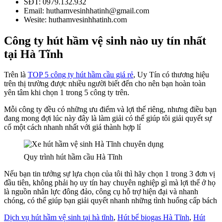
SĐT: 0979.132.932
Email: huthamvesinhhatinh@gmail.com
Wesite: huthamvesinhhatinh.com
Công ty hút hầm vệ sinh nào uy tín nhất
tại Hà Tĩnh
Trên là
TOP 5 công ty hút hầm cầu giá rẻ
, Uy Tín có thương hiệu
trên thị trường được nhiều người biết đến cho nên bạn hoàn toàn
yên tâm khi chọn 1 trong 5 công ty trên.
Mỗi công ty đều có những ưu điểm và lợi thế riêng, nhưng điều bạn
đang mong đợi lúc này đây là làm giải có thể giúp tôi giải quyết sự
cố một cách nhanh nhất với giá thành hợp lí
Quy trình hút hầm cầu Hà Tĩnh
Nếu bạn tin tưởng sự lựa chọn của tôi thì hãy chọn 1 trong 3 đơn vị
đầu tiên, không phải họ uy tín hay chuyên nghiệp gì mà lợi thế ở họ
là nguồn nhân lực đông đảo, công cụ hỗ trợ hiện đại và nhanh
chóng, có thể giúp bạn giải quyết nhanh những tình huống cấp bách
Dịch vụ hút hầm vệ sinh tại hà tĩnh
,
Hút bể biogas Hà Tĩnh
,
Hút