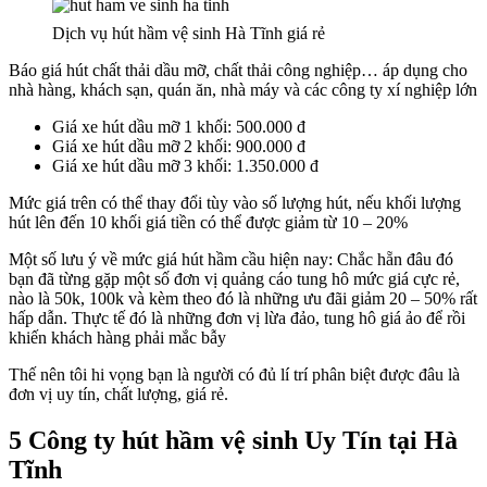
Dịch vụ hút hầm vệ sinh Hà Tĩnh giá rẻ
Báo giá hút chất thải dầu mỡ, chất thải công nghiệp… áp dụng cho
nhà hàng, khách sạn, quán ăn, nhà máy và các công ty xí nghiệp lớn
Giá xe hút dầu mỡ 1 khối: 500.000 đ
Giá xe hút dầu mỡ 2 khối: 900.000 đ
Giá xe hút dầu mỡ 3 khối: 1.350.000 đ
Mức giá trên có thể thay đổi tùy vào số lượng hút, nếu khối lượng
hút lên đến 10 khối giá tiền có thể được giảm từ 10 – 20%
Một số lưu ý về mức giá hút hầm cầu hiện nay: Chắc hẵn đâu đó
bạn đã từng gặp một số đơn vị quảng cáo tung hô mức giá cực rẻ,
nào là 50k, 100k và kèm theo đó là những ưu đãi giảm 20 – 50% rất
hấp dẫn. Thực tế đó là những đơn vị lừa đảo, tung hô giá ảo để rồi
khiến khách hàng phải mắc bẫy
Thế nên tôi hi vọng bạn là người có đủ lí trí phân biệt được đâu là
đơn vị uy tín, chất lượng, giá rẻ.
5 Công ty hút hầm vệ sinh Uy Tín tại Hà
Tĩnh