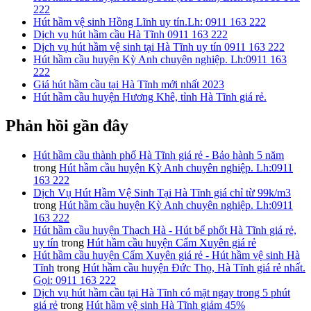
222
Hút hầm vệ sinh Hồng Lĩnh uy tín.Lh: 0911 163 222
Dịch vụ hút hầm cầu Hà Tĩnh 0911 163 222
Dịch vụ hút hầm vệ sinh tại Hà Tĩnh uy tín 0911 163 222
Hút hầm cầu huyện Kỳ Anh chuyên nghiệp. Lh:0911 163
222
Giá hút hầm cầu tại Hà Tĩnh mới nhất 2023
Hút hầm cầu huyện Hương Khê, tỉnh Hà Tĩnh giá rẻ.
Phản hồi gần đây
Hút hầm cầu thành phố Hà Tĩnh giá rẻ - Bảo hành 5 năm
trong
Hút hầm cầu huyện Kỳ Anh chuyên nghiệp. Lh:0911
163 222
Dịch Vụ Hút Hầm Vệ Sinh Tại Hà Tĩnh giá chỉ từ 99k/m3
trong
Hút hầm cầu huyện Kỳ Anh chuyên nghiệp. Lh:0911
163 222
Hút hầm cầu huyện Thạch Hà - Hút bể phốt Hà Tĩnh giá rẻ,
uy tín
trong
Hút hầm cầu huyện Cẩm Xuyên giá rẻ
Hút hầm cầu huyện Cẩm Xuyên giá rẻ - Hút hầm vệ sinh Hà
Tĩnh
trong
Hút hầm cầu huyện Đức Thọ, Hà Tĩnh giá rẻ nhất.
Gọi: 0911 163 222
Dịch vụ hút hầm cầu tại Hà Tĩnh có mặt ngay trong 5 phút
giá rẻ
trong
Hút hầm vệ sinh Hà Tĩnh giảm 45%