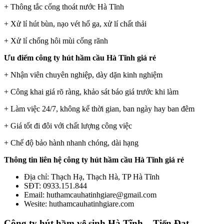
+ Thông tắc cống thoát nước Hà Tĩnh
+ Xử lí hút bùn, nạo vét hố ga, xử lí chất thải
+ Xử lí chống hôi mùi cống rãnh
Ưu điểm công ty hút hầm cầu Hà Tĩnh giá rẻ
+ Nhận viên chuyên nghiệp, dày dặn kinh nghiệm
+ Công khai giá rõ ràng, khảo sát báo giá trước khi làm
+ Làm việc 24/7, không kể thời gian, ban ngày hay ban đêm
+ Giá tốt đi đôi với chất lượng công việc
+ Chế độ bảo hành nhanh chóng, dài hạng
Thông tin liên hệ công ty hút hầm cầu Hà Tĩnh giá rẻ
Địa chỉ: Thạch Hạ, Thạch Hà, TP Hà Tĩnh
SĐT: 0933.151.844
Email: huthamcauhatinhgiare@gmail.com
Wesite: huthamcauhatinhgiare.com
Công ty hút hầm vệ sinh Hà Tĩnh – Tiến Đạt