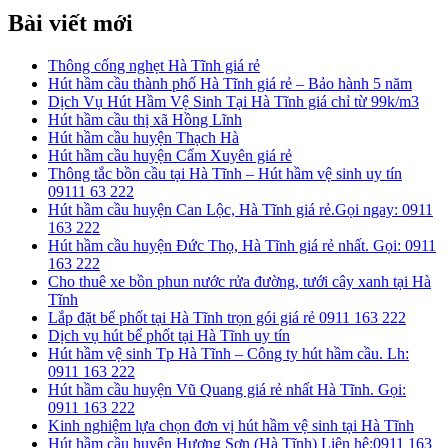
cho:
Bài viết mới
Thông cống nghẹt Hà Tĩnh giá rẻ
Hút hầm cầu thành phố Hà Tĩnh giá rẻ – Bảo hành 5 năm
Dịch Vụ Hút Hầm Vệ Sinh Tại Hà Tĩnh giá chỉ từ 99k/m3
Hút hầm cầu thị xã Hồng Lĩnh
Hút hầm cầu huyện Thạch Hà
Hút hầm cầu huyện Cẩm Xuyên giá rẻ
Thông tắc bồn cầu tại Hà Tĩnh – Hút hầm vệ sinh uy tín
09111 63 222
Hút hầm cầu huyện Can Lộc, Hà Tĩnh giá rẻ.Gọi ngay: 0911
163 222
Hút hầm cầu huyện Đức Thọ, Hà Tĩnh giá rẻ nhất. Gọi: 0911
163 222
Cho thuê xe bồn phun nước rửa đường, tưới cây xanh tại Hà
Tĩnh
Lắp đặt bể phốt tại Hà Tĩnh trọn gói giá rẻ 0911 163 222
Dịch vụ hút bể phốt tại Hà Tĩnh uy tín
Hút hầm vệ sinh Tp Hà Tĩnh – Công ty hút hầm cầu. Lh:
0911 163 222
Hút hầm cầu huyện Vũ Quang giá rẻ nhất Hà Tĩnh. Gọi:
0911 163 222
Kinh nghiệm lựa chọn đơn vị hút hầm vệ sinh tại Hà Tĩnh
Hút hầm cầu huyện Hương Sơn (Hà Tĩnh) Liên hệ:0911 163