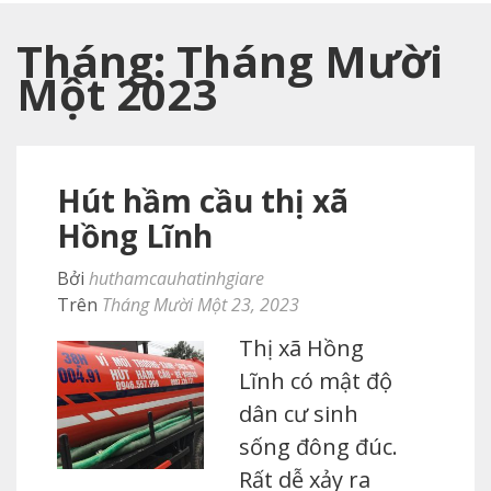
Tháng:
Tháng Mười
Một 2023
Hút hầm cầu thị xã
Hồng Lĩnh
Bởi
huthamcauhatinhgiare
Trên
Tháng Mười Một 23, 2023
Thị xã Hồng
Lĩnh có mật độ
dân cư sinh
sống đông đúc.
Rất dễ xảy ra