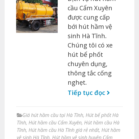
cầu Cẩm Xuyên
được cung cấp
bới hút hầm vệ
sinh Hà Tĩnh.
Chúng tôi có xe
hút bể phốt
chuyên dụng,
thông tắc cống
nghẹt.
Tiếp tục đọc
Giá hút hầm cầu tại Hà Tĩnh
,
Hút bể phốt Hà
Tĩnh
,
Hút hầm cầu Cẩm Xuyên
,
Hút hầm cầu Hà
Tĩnh
,
Hút hầm cầu Hà Tĩnh giá rẻ nhất
,
Hút hầm
vệ sinh Hà Tĩnh
,
Hút hầm vệ sinh huyện Cẩm