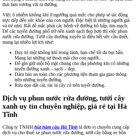
thải làm vương vãi ra đường.
Việc ô nhiễm không khí ở ngưỡng quá mức cho phép sẽ tác động
trực tiếp đến sức khỏe của con người. Đặc biệt là những người già
và trẻ nhỏ. Rất dễ mắc phải các bệnh về đường hô hấp, tim mạch.
Để các tuyến đường phố trở nên xanh sạch đẹp hơn thì việc phun
nước rửa đường. Tưới cây thường xuyên là điều hết sức cần thiết,
mang lại nhiều lợi ích như:
Duy trì một không khí trong lành, hạn chế tối đa bụi bẩn.
Mang lại những sự thoải mái cho con người…
Để gìn giữ một bộ mặt chung cho địa phương khi có những
tuyến đường xanh – sạch – đẹp.
Đảm bảo an toàn cho các phương tiện tham gia giao thông
trên những tuyến đường.
Rửa dọn đất cát, rác lá cây có trên tuyết đường.
Dịch vụ phun nước rửa đường, tưới cây
xanh uy tín chuyên nghiệp, giá rẻ tại Hà
Tĩnh
Công ty TNHH
hút hầm cầu Hà Tĩnh
là đơn vị chuyên cung cấp
dịch vụ cho thuê xe phun nước rửa đường, tưới cây bằng xe bồn