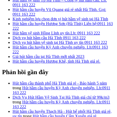
Hút hầm vệ sinh Tp Hà Tĩnh – Công ty hút hầm cầu. Lh:
0911 163 222
Hút hầm cầu huyện Vũ Quang giá rẻ nhất Hà Tĩnh. Gọi:
0911 163 222
Kinh nghiệm lựa chọn đơn vị hút hầm vệ sinh tại Hà Tĩnh
Hút hầm cầu huyện Hương Sơn (Hà Tĩnh) Liên hệ:0911 163
222
Hút hầm vệ sinh Hồng Lĩnh uy tín.Lh: 0911 163 222
Dịch vụ hút hầm cầu Hà Tĩnh 0911 163 222
Dịch vụ hút hầm vệ sinh tại Hà Tĩnh uy tín 0911 163 222
Hút hầm cầu huyện Kỳ Anh chuyên nghiệp. Lh:0911 163
222
Giá hút hầm cầu tại Hà Tĩnh mới nhất 2023
Hút hầm cầu huyện Hương Khê, tỉnh Hà Tĩnh giá rẻ.
Phản hồi gần đây
Hút hầm cầu thành phố Hà Tĩnh giá rẻ - Bảo hành 5 năm
trong
Hút hầm cầu huyện Kỳ Anh chuyên nghiệp. Lh:0911
163 222
Dịch Vụ Hút Hầm Vệ Sinh Tại Hà Tĩnh giá chỉ từ 99k/m3
trong
Hút hầm cầu huyện Kỳ Anh chuyên nghiệp. Lh:0911
163 222
Hút hầm cầu huyện Thạch Hà - Hút bể phốt Hà Tĩnh giá rẻ,
uy tín
trong
Hút hầm cầu huyện Cẩm Xuyên giá rẻ