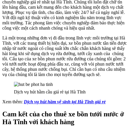
chuyên nghiệp giá rẻ nhất tại Hà Tĩnh. Chúng tôi luôn đặt chữ tín
lên hàng đầu, cam kết mang đến cho khách hàng một dịch vụ chất
lượng. Phục vụ tận tình, chu đáo, làm việc 24/7 kể cả ngày nghỉ lễ.
Với đội ngũ kỹ thuật viên có kinh nghiệm lâu năm trong lĩnh vực
môi trường. Tác phong làm việc chuyên nghiệp đảm bảo thực hiện
công việc một cách nhanh chóng và hiệu quả nhất.
Là một trong những đơn vị đi đầu trong lĩnh vực môi trường tại Hà
Tĩnh, với các trang thiết bị hiện đại, xe bồn phun nước tân tiến được
nhập từ nước ngoài có công suất lớn chắc chắn khách hàng sẽ thấy
hài lòng khi sử dụng dịch vụ rửa đường, tưới cây xanh của chúng
tôi. Cấu tạo của xe bồn phun nước rửa đường của chúng tôi gồm: 2
vòi tưới nước hoạt động phía đầu xe, cùng với vòi phun nước tưới
cây, hệ thống phun nước chống bụi. Chỉ cần bạn có nhu cầu nhiệm
vụ của chúng tôi là làm cho mọi tuyến đường sạch sẽ.
Dịch vụ hút hầm cầu giá rẻ tại Hà Tĩnh
Xem thêm:
Dịch vụ hút hầm vệ sinh tại Hà Tĩnh giá rẻ
Cam kết của cho thuê xe bồn tưới nước ở
Hà Tĩnh với khách hàng