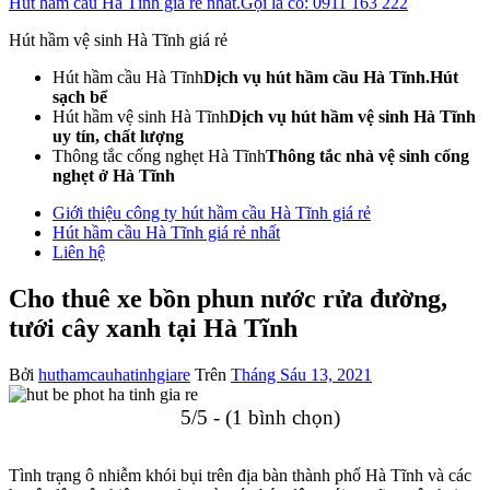
Hút hầm cầu Hà Tĩnh giá rẻ nhất.Gọi là có: 0911 163 222
Hút hầm vệ sinh Hà Tĩnh giá rẻ
Hút hầm cầu Hà Tĩnh
Dịch vụ hút hầm cầu Hà Tĩnh.Hút
sạch bể
Hút hầm vệ sinh Hà Tĩnh
Dịch vụ hút hầm vệ sinh Hà Tĩnh
uy tín, chất lượng
Thông tắc cống nghẹt Hà Tĩnh
Thông tắc nhà vệ sinh cống
nghẹt ở Hà Tĩnh
Giới thiệu công ty hút hầm cầu Hà Tĩnh giá rẻ
Hút hầm cầu Hà Tĩnh giá rẻ nhất
Liên hệ
Cho thuê xe bồn phun nước rửa đường,
tưới cây xanh tại Hà Tĩnh
Bởi
huthamcauhatinhgiare
Trên
Tháng Sáu 13, 2021
5/5 - (1 bình chọn)
Tình trạng ô nhiễm khói bụi trên địa bàn thành phố Hà Tĩnh và các