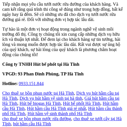
Tiếp nhận mọi yêu cầu tưới nước rửa đường của khách hàng. Và
cam kết rằng quá trình thi công sẽ đúng như trong hợp đồng, bất kể
ngày hay là đêm. Sẽ có những ưu đã cho dịch vụ tưới nước rửa
đường giá rẻ. Đối với những đơn vị hợp tác lâu dài.
Tự hào là một đơn vị hoạt động trong ngành nghề vệ sinh môi
trường đô thị. Công ty chúng tôi xin cung cấp những dịch vụ hữu
ích và thuận lợi nhất. Để đem lại cho khách hàng sự tin tưởng, hài
lòng và mong muốn được hợp tác lâu dài. Rất vui được sự ủng hộ
của quý khách, sự hài lòng của quý khách là phương châm hoạt
động của chúng tôi!
Công ty TNHH Hút bể phốt tại Hà Tĩnh
VPGD:
93 Phan Đình Phùng, TP Hà Tĩnh
Hotline:
0933.151.844
Cho thuê xe bồn phun nước tại Hà Tĩnh
,
Dịch vụ hút hầm cầu tại
Hà Tĩnh
,
Dịch vụ hút hầm vệ sinh tại hà tĩnh
,
Giá hút hầm cầu tại
Hà Tĩnh
,
Hút bể biogas Hà Tĩnh
,
Hút bể phốt Hà Tĩnh
,
Hút hầm
cầu Hà Tĩnh
,
Hút hầm cầu Hà Tĩnh giá rẻ nhất
,
Hút hầm cầu thành
phố Hà Tĩnh
,
Hút hầm vệ sinh thành phố Hà Tĩnh
cho thuê xe bồn phun nước rửa đường
,
cho thuê xe tưới cây tại Hà
Tĩnh
,
hút hầm cầu Hà Tĩnh