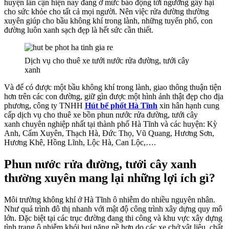
huyện lân cận hiện nay đang ở mức báo động tới ngưỡng gây hại
cho sức khỏe cho tất cả mọi người. Nên việc rửa đường thường
xuyên giúp cho bầu không khí trong lành, những tuyến phố, con
đường luôn xanh sạch đẹp là hết sức cần thiết.
Dịch vụ cho thuê xe tưới nước rửa đường, tưới cây
xanh
Và để có được một bầu không khí trong lành, giao thông thuận tiện
hơn trên các con đường, giữ gìn được một hình ảnh thật đẹp cho địa
phương, công ty TNHH
Hút bể phốt Hà Tĩnh
xin hân hạnh cung
cấp dịch vụ cho thuê xe bồn phun nước rửa đường, tưới cây
xanh chuyên nghiệp nhất tại thành phố Hà Tĩnh và các huyện: Kỳ
Anh, Cẩm Xuyên, Thạch Hà, Đức Thọ, Vũ Quang, Hương Sơn,
Hương Khê, Hồng Lĩnh, Lộc Hà, Can Lộc,….
Phun nước rửa đường, tưới cây xanh
thường xuyên mang lại những lợi ích gì?
Môi trường không khí ở Hà Tĩnh ô nhiễm do nhiều nguyên nhân.
Như quá trình đô thị nhanh với mật độ công trình xây dựng quy mô
lớn. Đặc biệt tại các trục đường đang thi công và khu vực xây dựng
tình trạng ô nhiễm khói bụi nặng nề hơn do các xe chở vật liệu, chất