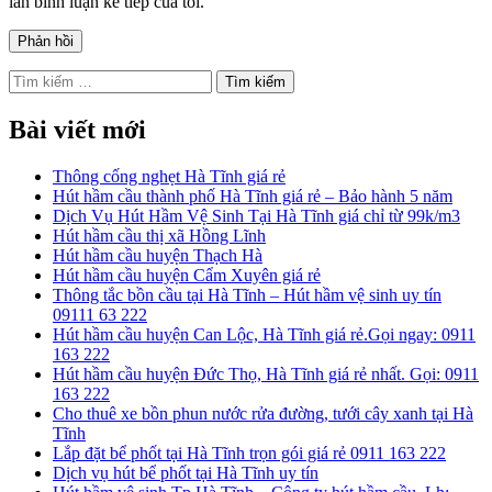
lần bình luận kế tiếp của tôi.
Tìm
kiếm
cho:
Bài viết mới
Thông cống nghẹt Hà Tĩnh giá rẻ
Hút hầm cầu thành phố Hà Tĩnh giá rẻ – Bảo hành 5 năm
Dịch Vụ Hút Hầm Vệ Sinh Tại Hà Tĩnh giá chỉ từ 99k/m3
Hút hầm cầu thị xã Hồng Lĩnh
Hút hầm cầu huyện Thạch Hà
Hút hầm cầu huyện Cẩm Xuyên giá rẻ
Thông tắc bồn cầu tại Hà Tĩnh – Hút hầm vệ sinh uy tín
09111 63 222
Hút hầm cầu huyện Can Lộc, Hà Tĩnh giá rẻ.Gọi ngay: 0911
163 222
Hút hầm cầu huyện Đức Thọ, Hà Tĩnh giá rẻ nhất. Gọi: 0911
163 222
Cho thuê xe bồn phun nước rửa đường, tưới cây xanh tại Hà
Tĩnh
Lắp đặt bể phốt tại Hà Tĩnh trọn gói giá rẻ 0911 163 222
Dịch vụ hút bể phốt tại Hà Tĩnh uy tín