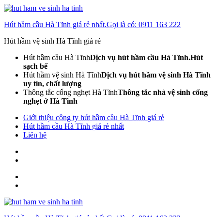
Skip
to
Hút hầm cầu Hà Tĩnh giá rẻ nhất.Gọi là có: 0911 163 222
content
(Press
Hút hầm vệ sinh Hà Tĩnh giá rẻ
Enter)
Hút hầm cầu Hà Tĩnh
Dịch vụ hút hầm cầu Hà Tĩnh.Hút
sạch bể
Hút hầm vệ sinh Hà Tĩnh
Dịch vụ hút hầm vệ sinh Hà Tĩnh
uy tín, chất lượng
Thông tắc cống nghẹt Hà Tĩnh
Thông tắc nhà vệ sinh cống
nghẹt ở Hà Tĩnh
Giới thiệu công ty hút hầm cầu Hà Tĩnh giá rẻ
Hút hầm cầu Hà Tĩnh giá rẻ nhất
Liên hệ