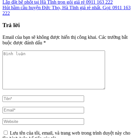
Điều
Lắp đặt bể phốt tại Hà Tĩnh trọn gói giá rẻ 0911 163 222
Hút hầm cầu huyện Đức Thọ, Hà Tĩnh giá rẻ nhất. Gọi: 0911 163
hướng
222
bài
Trả lời
viết
Email của bạn sẽ không được hiển thị công khai.
Các trường bắt
buộc được đánh dấu
*
Bình
luận
Tên*
Email*
Website
Lưu tên của tôi, email, và trang web trong trình duyệt này cho