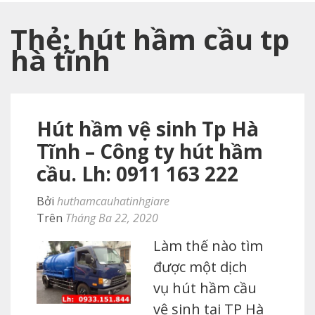
Thẻ:
hút hầm cầu tp
hà tĩnh
Hút hầm vệ sinh Tp Hà
Tĩnh – Công ty hút hầm
cầu. Lh: 0911 163 222
Bởi
huthamcauhatinhgiare
Trên
Tháng Ba 22, 2020
Làm thế nào tìm
được một dịch
vụ hút hầm cầu
vệ sinh tại TP Hà