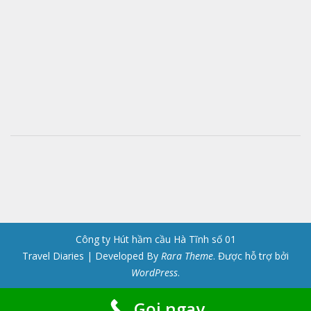
Công ty Hút hầm cầu Hà Tĩnh số 01
Travel Diaries | Developed By
Rara Theme
. Được hỗ trợ bởi
WordPress
.
Gọi ngay