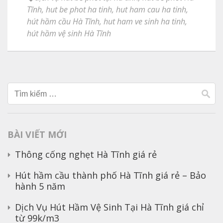
Tĩnh
,
hut be phot ha tinh
,
hut ham cau ha tinh
,
hút hầm cầu Hà Tĩnh
,
hut ham ve sinh ha tinh
,
hút hầm vệ sinh Hà Tĩnh
Tìm
kiếm
cho:
BÀI VIẾT MỚI
Thông cống nghẹt Hà Tĩnh giá rẻ
Hút hầm cầu thành phố Hà Tĩnh giá rẻ – Bảo
hành 5 năm
Dịch Vụ Hút Hầm Vệ Sinh Tại Hà Tĩnh giá chỉ
từ 99k/m3